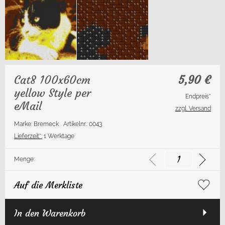
Cat8 100x60cm
5,90
€
yellow Style per
Endpreis*
eMail
zzgl. Versand
Marke: Bremeck
Artikelnr.: 0043
Lieferzeit*:
1 Werktage
Menge:
Auf die Merkliste
In den Warenkorb