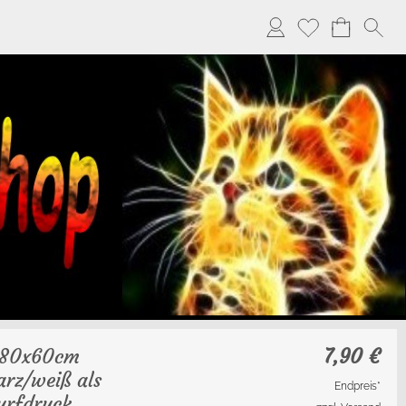
 80x60cm
7,90
€
rz/weiß als
Endpreis*
urfdruck