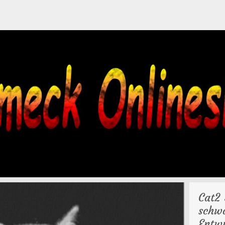
Cat2
schwa
Entw