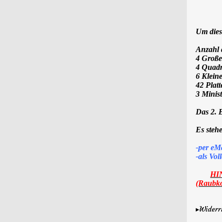
Um dies
Anzahl d
4 Große
4 Quadr
6 Klein
42 Plat
3 Minis
Das 2. B
Es stehe
-per eM
-als
Voll
HI
(Raub
▸Widerr