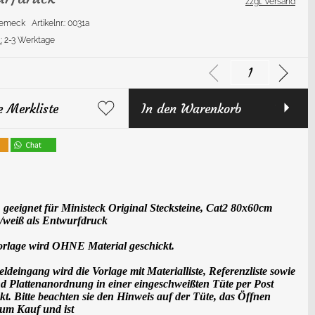
zzgl. Versand
Bremeck
Artikelnr.: 0031a
:
2-3 Werktage
e Merkliste
In den Warenkorb
 geeignet für Ministeck Original Stecksteine, Cat2 80x60cm
/weiß als Entwurfdruck
orlage wird OHNE Material geschickt.
deingang wird die Vorlage mit Materialliste, Referenzliste sowie
nd Plattenanordnung in einer eingeschweißten Tüte per Post
kt. Bitte beachten sie den Hinweis auf der Tüte, das Öffnen
zum Kauf und ist