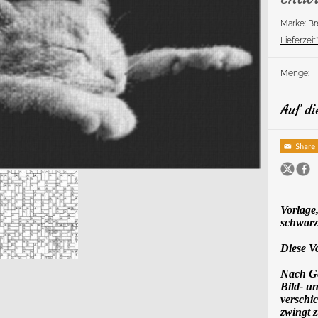
Marke: 
Lieferzeit*
Menge:
Auf di
Vorlage,
schwarz
Diese V
Nach Gel
Bild- u
verschic
zwingt 