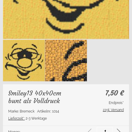
Smiley13 40x40cm
7,50
€
bunt als Volldruck
Endpreis*
zzgl. Versand
Marke: Bremeck
Artikelnr.: 1014
Lieferzeit*:
2-3 Werktage