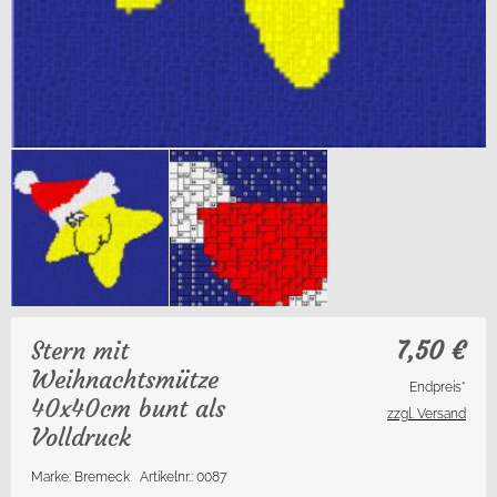
Stern mit
7,50
€
Weihnachtsmütze
Endpreis*
40x40cm bunt als
zzgl. Versand
Volldruck
Marke: Bremeck
Artikelnr.: 0087